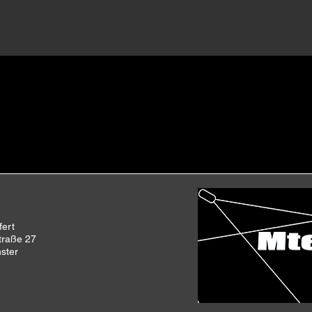
fert
traße 27
ster