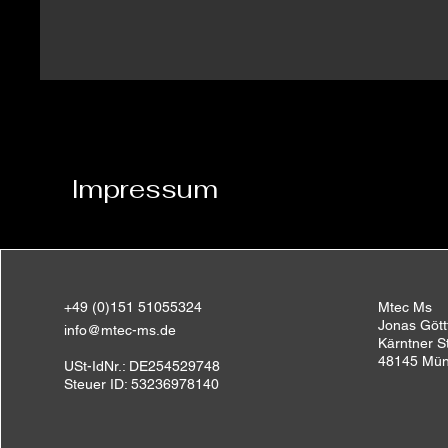
Impressum
+49 (0)151 51055324
Mtec Ms
Jonas Gött
info@mtec-ms.de
Kärntner S
48145 Mün
USt-IdNr.: DE254529748​
Steuer ID: 53236978140